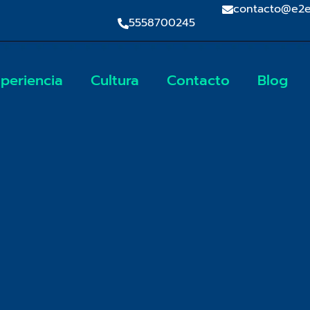
contacto@e2e
5558700245
periencia
Cultura
Contacto
Blog