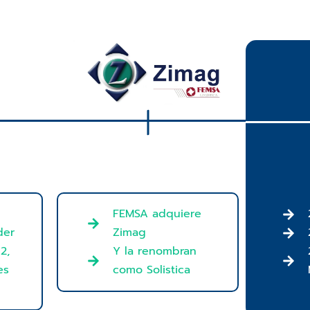
FEMSA adquiere
Zimag
der
Y la renombran
2,
como Solistica
es