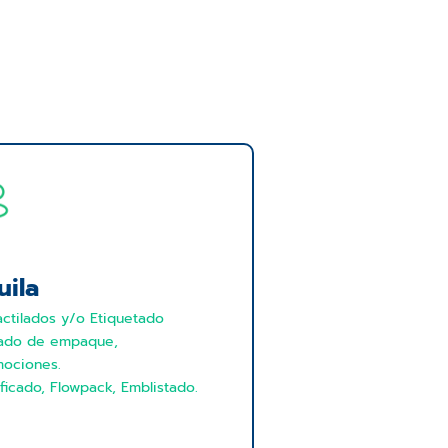
ila
actilados y/o Etiquetado
ado de empaque,
ociones.
ficado, Flowpack, Emblistado.